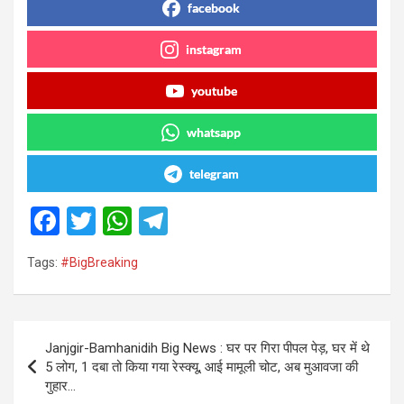
facebook
instagram
youtube
whatsapp
telegram
F
T
W
T
a
wi
h
el
Tags:
#BigBreaking
ce
tt
at
e
b
er
s
gr
o
A
a
Post
Janjgir-Bamhanidih Big News : घर पर गिरा पीपल पेड़, घर में थे
o
p
m
navigation
5 लोग, 1 दबा तो किया गया रेस्क्यू, आई मामूली चोट, अब मुआवजा की
k
p
गुहार…