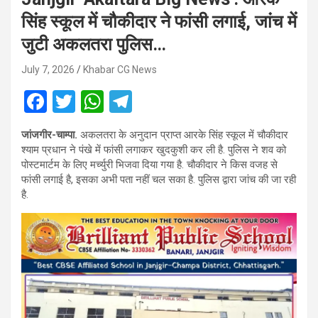
सिंह स्कूल में चौकीदार ने फांसी लगाई, जांच में
जुटी अकलतरा पुलिस…
July 7, 2026
Khabar CG News
F
T
W
T
a
wi
h
el
जांजगीर-चाम्पा.
अकलतरा के अनुदान प्राप्त आरके सिंह स्कूल में चौकीदार
ce
tt
at
e
श्याम प्रधान ने पंखे में फांसी लगाकर खुदकुशी कर ली है. पुलिस ने शव को
b
er
s
gr
पोस्टमार्टम के लिए मर्च्युरी भिजवा दिया गया है. चौकीदार ने किस वजह से
फांसी लगाई है, इसका अभी पता नहीं चल सका है. पुलिस द्वारा जांच की जा रही
o
A
a
है.
o
p
m
k
p