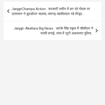
o
A
a
Post
JanjgirChampa Action : सरकारी जमीन में बन रहे गोदाम पर
o
p
m
navigation
प्रशासन ने बुलडोजर चलाया, पामगढ़ तहसीलदार रहे मौजूद…
k
p
Janjgir-Akaltara Big News : आरके सिंह स्कूल में चौकीदार ने
फांसी लगाई, जांच में जुटी अकलतरा पुलिस…