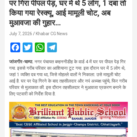
पर गिरा पीपल पेड़, घर में थे 5 लोग, 1 दबा तो
किया गया रेस्क्यू, आई मामूली चोट, अब
मुआवजा की गुहार…
July 7, 2026
Khabar CG News
F
T
W
T
a
wi
h
el
जांजगीर-चाम्पा.
नगर पंचायत बम्हननीडीह के वार्ड 4 में घर पर पीपल पेड़ गिर
ce
tt
at
e
गया. इससे गरीब परिवार का आशियाना टूट गया. इस दौरान घर में 5 लोग थे,
b
er
s
gr
जहां 1 व्यक्ति दब गया था, जिसे मोहल्ले वालों ने निकाला. उसे मामूली चोट
आई है. घर पर पेड़ गिरने के बाद तहसीलदार और नपं अध्यक्ष पहुंचे, फिर गरीब
o
A
a
परिवार से मुलाकात की. इस दौरान तहसीलदार ने मुआवजा प्रकरण बनाने के
o
p
m
लिए पटवारी को निर्देश दिया है.
k
p