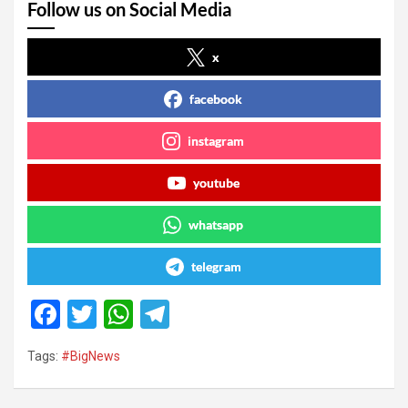
Follow us on Social Media
x
facebook
instagram
youtube
whatsapp
telegram
F
T
W
T
a
wi
h
el
Tags:
#BigNews
ce
tt
at
e
b
er
s
gr