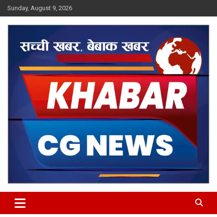
Skip
Sunday, August 9, 2026
to
content
Khabar CG News