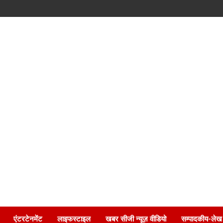
एंटरटेनमेंट
लाइफस्टाइल
खबर सीजी न्यूज़ वीडियो
सम्पादकीय-लेख