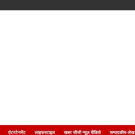
एंटरटेनमेंट
लाइफस्टाइल
खबर सीजी न्यूज़ वीडियो
सम्पादकीय-लेख