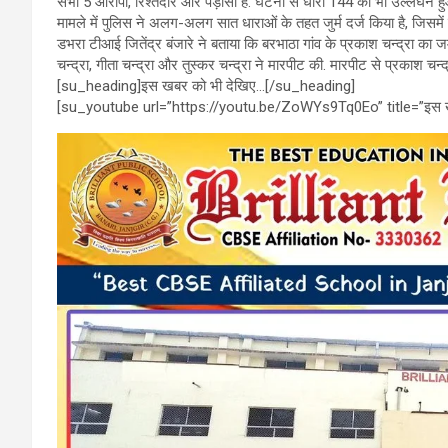
सभी 5 आरोपी, रिश्तेदार और पड़ोसी हैं. घटना से धारा 144 का भी उल्लंघन हु
b
er
s
gr
मामले में पुलिस ने अलग-अलग सात धाराओं के तहत जुर्म दर्ज किया है, जिसमें 
डभरा टीआई जितेंद्र बंजारे ने बताया कि बरभाठा गांव के प्रकाश चन्द्रा का ज
o
A
a
चन्द्रा, गीता चन्द्रा और तुस्कर चन्द्रा ने मारपीट की. मारपीट से प्रकाश च
o
p
m
[su_heading]इस खबर को भी देखिए…[/su_heading]
[su_youtube url=”https://youtu.be/ZoWYs9Tq0Eo” title=”इस ख
k
p