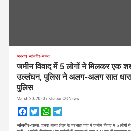
अपराध
जांजगीर-चाम्पा
जमीन विवाद में 5 लोगों ने मिलकर एक श
उल्लंघन, पुलिस ने अलग-अलग सात धाराओ
पुलिस
March 30, 2020
Khabar CG News
F
T
W
T
a
wi
h
el
जांजगीर-चाम्पा.
डभरा थाना क्षेत्र के बरभाठा गांव में जमीन विवाद में 5 लोग
ce
tt
at
e