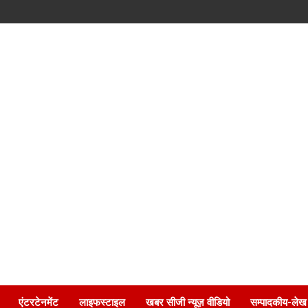
एंटरटेनमेंट
लाइफस्टाइल
खबर सीजी न्यूज़ वीडियो
सम्पादकीय-लेख