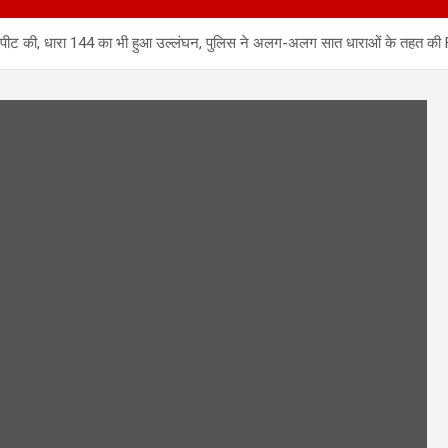
रपीट की, धारा 144 का भी हुआ उल्लंघन, पुलिस ने अलग-अलग सात धाराओं के तहत की FI