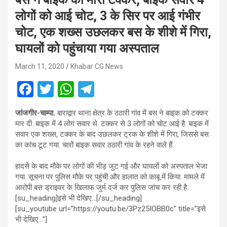
लोगों को आई चोट, 3 के सिर पर आई गंभीर
चोट, एक शख्स उछलकर बस के शीशे में गिरा,
घायलों को पहुंचाया गया अस्पताल
March 11, 2020
Khabar CG News
F
T
W
T
a
wi
h
el
जांजगीर-चाम्पा.
बाराद्वार थाना क्षेत्र के ठठारी गांव में बस ने बाइक को टक्कर
ce
tt
at
e
मार दी. बाइक में 4 लोग सवार थे. टक्कर से 3 लोगों को चोट आई है. बाइक में
b
er
s
gr
सवार एक शख्स, टक्कर के बाद उछलकर ट्रक के शीशे में गिरा, जिससे बस
का कांच टूट गया. चारों बाइक सवार ठठारी गांव के रहने वाले हैं.
o
A
a
o
p
m
हादसे के बाद मौके पर लोगों की भीड़ जुट गई और घायलों को अस्पताल भेजा
गया. सूचना पर पुलिस मौके पर पहुंची और हालात को काबू में किया. मामले में
k
p
आरोपी बस ड्राइवर के खिलाफ जुर्म दर्ज कर पुलिस जांच कर रही है.
[su_heading]इसे भी देखिए…[/su_heading]
[su_youtube url=”https://youtu.be/3Pz25IOBB0c” title=”इसे
भी देखिए…”]