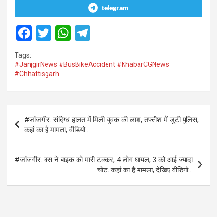
telegram
F
T
W
T
a
wi
h
el
Tags:
ce
tt
at
e
#JanjgirNews #BusBikeAccident #KhabarCGNews
#Chhattisgarh
b
er
s
gr
o
A
a
o
p
m
Post
#जांजगीर. संदिग्ध हालत में मिली युवक की लाश, तफ्तीश में जुटी पुलिस,
k
p
navigation
कहां का है मामला, वीडियो…
#जांजगीर. बस ने बाइक को मारी टक्कर, 4 लोग घायल, 3 को आई ज्यादा
चोट, कहां का है मामला, देखिए वीडियो…