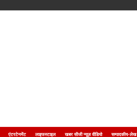
एंटरटेनमेंट
लाइफस्टाइल
खबर सीजी न्यूज़ वीडियो
सम्पादकीय-लेख