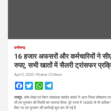
छत्तीसगढ़
16 हजार अफसरों और कर्मचारियों ने सी
रुपए, सभी खातों में सैलरी ट्रांसफर प्रक्र
April 5, 2020
Khabar CG News
F
T
W
T
a
wi
h
el
रायपुर.
कोष लेखा एवं पेंशन संचालक महादेव कावरे ने आज जिला कोषालय रायपु
ce
tt
at
e
ली एवं भुगतान की स्थिति का जायजा लिया. पूरे राज्य में 16000 से भी अधिक
b
er
s
gr
किए गए एवं भुगतान की कार्रवाई शुरु कर दी गई है.