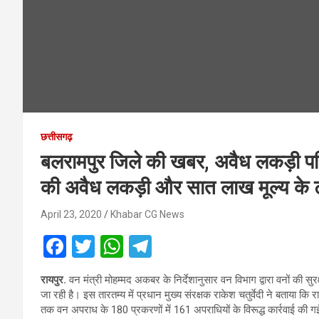
छत्तीसगढ़
बलरामपुर जिले की खबर, अवैध लकड़ी प
की अवैध लकड़ी और सात लाख मूल्य के ट्र
April 23, 2020
Khabar CG News
F
T
W
T
a
wi
h
el
रायपुर.
वन मंत्री मोहम्मद अकबर के निर्देशानुसार वन विभाग द्वारा वनों की स
ce
tt
at
e
जा रही है। इस तारतम्य में प्रधान मुख्य संरक्षक राकेश चतुर्वेदी ने बताया 
b
er
s
gr
तक वन अपराध के 180 प्रकरणों में 161 अपराधियों के विरूद्ध कार्रवाई क