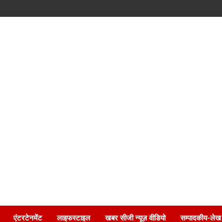
एंटरटेनमेंट
लाइफस्टाइल
खबर सीजी न्यूज़ वीडियो
सम्पादकीय-लेख