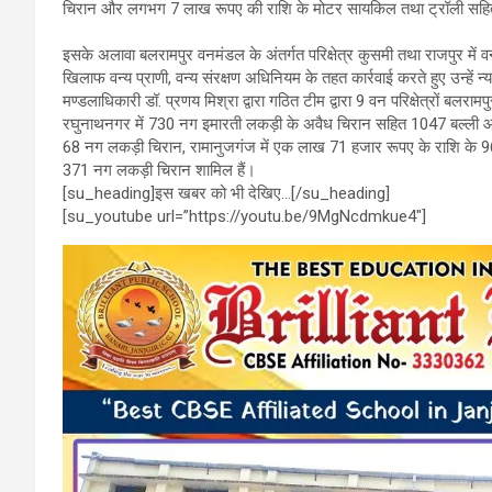
चिरान और लगभग 7 लाख रूपए की राशि के मोटर सायकिल तथा ट्रॉली सहित ट्
o
A
a
o
p
m
इसके अलावा बलरामपुर वनमंडल के अंतर्गत परिक्षेत्र कुसमी तथा राजपुर में
खिलाफ वन्य प्राणी, वन्य संरक्षण अधिनियम के तहत कार्रवाई करते हुए उन्हें न
k
p
मण्डलाधिकारी डॉ. प्रणय मिश्रा द्वारा गठित टीम द्वारा 9 वन परिक्षेत्रों बल
रघुनाथनगर में 730 नग इमारती लकड़ी के अवैध चिरान सहित 1047 बल्ली आदि 
68 नग लकड़ी चिरान, रामानुजगंज में एक लाख 71 हजार रूपए के राशि के 
371 नग लकड़ी चिरान शामिल हैं।
[su_heading]इस खबर को भी देखिए…[/su_heading]
[su_youtube url=”https://youtu.be/9MgNcdmkue4″]