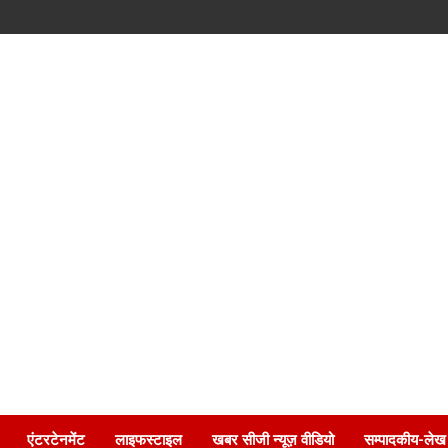
एंटरटेनमेंट
लाइफस्टाइल
खबर सीजी न्यूज़ वीडियो
सम्पादकीय-लेख