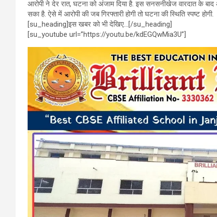
आरोपी ने देर रात, घटना को अंजाम दिया है. इस सनसनीखेज वारदात के बाद आरो
o
A
a
सका है. ऐसे में आरोपी की जब गिरफ्तारी होगी तो घटना की स्थिति स्पष्ट होगी.
o
p
m
[su_heading]इस खबर को भी देखिए…[/su_heading]
[su_youtube url=”https://youtu.be/kdEGQwMia3U”]
k
p