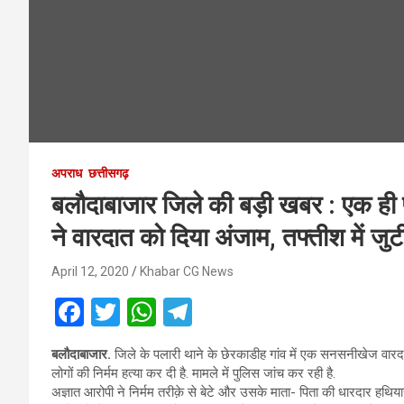
अपराध
छत्तीसगढ़
बलौदाबाजार जिले की बड़ी खबर : एक ही पर
ने वारदात को दिया अंजाम, तफ्तीश में जुट
April 12, 2020
Khabar CG News
F
T
W
T
a
wi
h
el
बलौदाबाजार.
जिले के पलारी थाने के छेरकाडीह गांव में एक सनसनीखेज वारद
ce
tt
at
e
लोगों की निर्मम हत्या कर दी है. मामले में पुलिस जांच कर रही है.
b
er
s
gr
अज्ञात आरोपी ने निर्मम तरीक़े से बेटे और उसके माता- पिता की धारदार हथिया