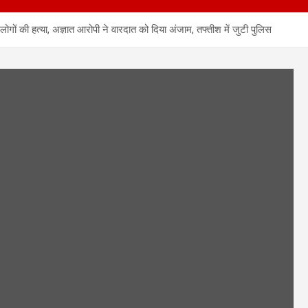
गों की हत्या, अज्ञात आरोपी ने वारदात को दिया अंजाम, तफ्तीश में जुटी पुलिस