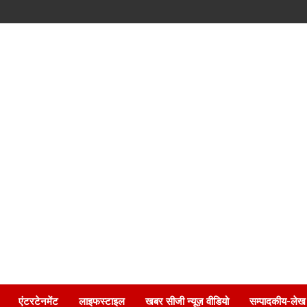
एंटरटेनमेंट
लाइफस्टाइल
खबर सीजी न्यूज़ वीडियो
सम्पादकीय-लेख