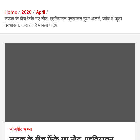
Home
2020
April
सड़क के बीच फेंके गए नोट, एहतियातन प्रशासन हुआ अलर्ट, जांच में जुटा
प्रशासन, कहां का है मामला पढ़िए…
जांजगीर-चाम्पा
सड़क के बीच फेंके गए नोट, एहतियातन