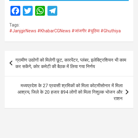
F
T
W
T
a
wi
h
el
Tags:
ce
tt
at
e
#JanjgirNews #KhabarCGNews #जांजगीर #घुठिया #Ghuthiya
b
er
s
gr
o
A
a
Post
o
p
m
ग्रामीण उद्योगों को मिलेगी छूट, कारपेंटर, प्लंबर, इलेक्ट्रिशियन भी काम
navigation
कर सकेंगे, कोर कमेटी की बैठक में लिया गया निर्णय
k
p
मध्यप्रदेश के 27 प्रवासी श्रमिकों को मिला कोटमीसोनार में मिला
आश्रय, जिले के 20 हजार 894 लोगों को मिला निशुल्क भोजन और
राशन