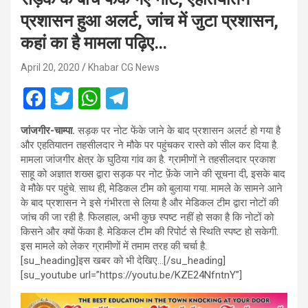
प्रशासन हुआ अलर्ट, जांच में जुटा प्रशासन,
कहां का है मामला पढ़िए…
April 20, 2020
Khabar CG News
F
T
W
T
a
wi
h
el
जांजगीर-चाम्पा.
सड़क पर नोट फेंके जाने के बाद प्रशासन अलर्ट हो गया है
ce
tt
at
e
और एहतियातन तहसीलदार ने मौके पर पहुंचकर रास्ते को सील कर दिया है.
b
er
s
gr
मामला जांजगीर क्षेत्र के घुठिया गांव का है. ग्रामीणों ने तहसीलदार प्रकाश
साहू को अज्ञात शख्स द्वारा सड़क पर नोट फ़ेंके जाने की सूचना दी, इसके बाद
o
A
a
वे मौके पर पहुंचे. साथ ही, मेडिकल टीम को बुलाया गया. मामले के सामने आने
o
p
m
के बाद प्रशासन ने इसे गंभीरता से लिया है और मेडिकल टीम द्वारा नोटों की
जांच की जा रही है. फिलहाल, अभी कुछ स्पष्ट नहीं हो सका है कि नोटों को
k
p
किसने और क्यों फेंका है. मेडिकल टीम की रिपोर्ट से स्थिति स्पष्ट हो सकेगी.
इस मामले को लेकर ग्रामीणों में तमाम तरह की चर्चा है.
[su_heading]इस खबर को भी देखिए…[/su_heading]
[su_youtube url=”https://youtu.be/KZE24NfntnY”]