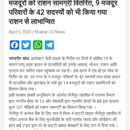
मजदूरों को राशन सामग्री वितरित, 9 मजदूर
परिवारों के 42 सदस्यों को भी किया गया
राशन से लाभान्वित
April 5, 2020
Khabar CG News
F
T
W
T
a
wi
h
el
जांजगीर चांपा.
कलेक्टर जेपी पाठक के निर्देश पर जिले में कोविद 19 के
ce
tt
at
e
कारण लागू लाक डाउन से प्रभावितों को उनके आवास, भोजन, राशन आदि
b
er
s
gr
प्रदाय कर त्वरित राहत पहुंचाया जा रहा है। इस क्रम में एस.डी.एम चांपा के
निर्देश पर चांापा नगर के 9 मजदूर परिवारों के 42 सदस्यों तथा लाक डाउन
o
A
a
से प्रभावित और झारखंड के रुके हुए 14 मजदूरों को राशन सामग्रियों का
o
p
m
वितरण किया गया।
इसी प्रकार सक्ती अनुविभाग के अंतर्गत जैजैपुर तहसील में राजस्व विभाग
k
p
द्वारा नगरीय क्षेत्र के 13 और पंचायतों द्वारा ग्रामीण क्षेत्रों के 88 इस प्रकार
कुल 101 पीड़ितों को राशन सामग्री का वितरण किया गया ।
जैजैपुर में अनाज बैंक के लिए दान में मिला 4 कट्टी चावल जैजैपुर तहसील में
गठित अनाज बैंक के लिए मुरलीडीह के श्री प्रमोद यादव और ओडेकेरा की
ज्ञान बाई टंडन द्वारा दो-दो कट्टी चांवल बेसहारों के लिए दान में दिया गया ।