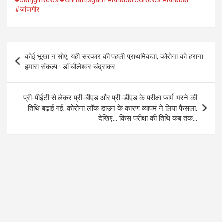
#JanjgirNews #Chhattisgarh #KhabarCGNews #Khabar
#जांजगीर
b
er
s
gr
o
A
a
o
p
m
Post
कोई भूखा न सोए, यही सरकार की पहली प्राथमिकता, कोरोना को हराना
k
p
navigation
हमारा संकल्प : डॉ.चौलेश्वर चंद्राकर
प्री-पीईटी से लेकर प्री-बीएड और प्री-डीएड के परीक्षा फार्म भरने की
तिथि बढ़ाई गई, कोरोना लॉक डाउन के कारण व्यापमं ने लिया फैसला,
देखिए… किस परीक्षा की तिथि कब तक…