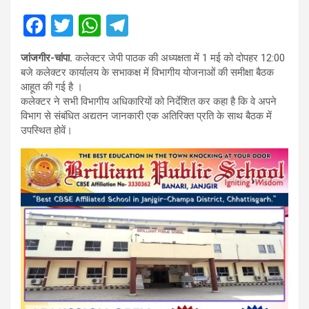
F
T
W
T
a
wi
h
el
जांजगीर-चांपा.
कलेक्टर जेपी पाठक की अध्यक्षता में 1 मई को दोपहर 12:00
ce
tt
at
e
बजे कलेक्टर कार्यालय के सभाकक्ष में विभागीय योजनाओं की समीक्षा बैठक
b
er
s
gr
आहूत की गई है ।
कलेक्टर ने सभी विभागीय अधिकारियों को निर्देशित कर कहा है कि वे अपने
o
A
a
विभाग से संबंधित अद्यतन जानकारी एक अतिरिक्त प्रति के साथ बैठक में
o
p
m
उपस्थित होवें।
k
p