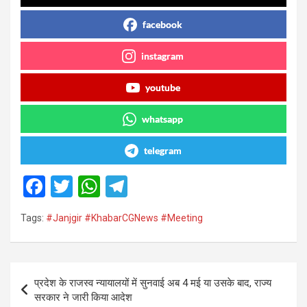
facebook
instagram
youtube
whatsapp
telegram
F
T
W
T
a
wi
h
el
Tags:
#Janjgir #KhabarCGNews #Meeting
ce
tt
at
e
b
er
s
gr
o
A
a
Post
प्रदेश के राजस्व न्यायालयों में सुनवाई अब 4 मई या उसके बाद, राज्य
o
p
m
navigation
सरकार ने जारी किया आदेश