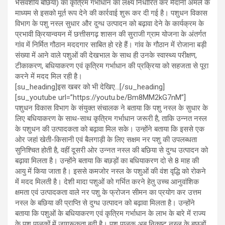
भैसवंशीय बछिया) का कृत्रिम गर्भाधान का लक्ष्य निर्धारित कर मैदानी अमले के
माध्यम से इसको मूर्त रूप देने की कार्रवाई शुरू कर दी गई है। पशुधन विकास
विभाग के पशु नस्ल सुधार और दुग्ध उत्पादन को बढ़ावा देने के कार्यक्रम के
प्रभावी क्रियान्वयन में छत्तीसगढ़ शासन की सुराजी ग्राम योजना के अंतर्गत
गांव में निर्मित गौठान मददगार साबित हो रहे हैं। गांव के गौठान में रोजाना बड़ी
संख्या में आने वाले पशुओं की देखभाल के साथ ही उनके स्वास्थ्य परीक्षण,
टीकाकरण, बधियाकरण एवं कृत्रिम गर्भाधान की प्रक्रिया को सहजता से पूरा
करने में मदद मिल रही है।
[su_heading]इस खबर को भी देखिए…[/su_heading]
[su_youtube url=”https://youtu.be/Bm8MM2kG7nM”]
पशुधन विकास विभाग के संयुक्त संचालक ने बताया कि पशु नस्ल के सुधार के
लिए बधियाकरण के साथ-साथ कृत्रिम गर्भाधान जरूरी है, ताकि उन्नत नस्ल
के पशुधन की उत्पादकता को बढ़ावा मिल सके। उन्होंने बताया कि इससे एक
ओर जहां खेती-किसानी एवं बैलगाड़ी के लिए सक्षम नर पशु की उपलब्धता
सुनिश्चित होती है, वहीं दूसरी ओर उन्नत नस्ल की बछिया से दुग्ध उत्पादन को
बढ़ावा मिलता है। उन्होंने बताया कि बछड़ों का बधियाकरण दो से 8 माह की
आयु में किया जाता है। इससे कमजोर नस्ल के पशुओं की वंश वृद्धि को रोकने
में मदद मिलती है। देशी मादा पशुओं को गर्भित करने हेतु उच्च आनुवांशिक
क्षमता एवं उत्पादकता वाले नर पशु के फ्रोजन सीमन का प्रयोग कर उत्तम
नस्ल के बछिया की प्राप्ति से दुग्ध उत्पादन को बढ़ावा मिलता है। उन्होंने
बताया कि पशुओं के बधियाकरण एवं कृत्रिम गर्भाधान के लाभ के बारे में राज्य
के पशु पालकों में जागरूकता बढ़ी है। पशु पालक अब निकृष्ट नस्ल के बछड़ों