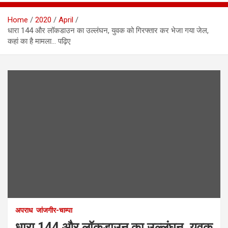
Home
2020
April
धारा 144 और लॉकडाउन का उल्लंघन, युवक को गिरफ्तार कर भेजा गया जेल,
कहां का है मामला… पढ़िए
अपराध
जांजगीर-चाम्पा
धारा 144 और लॉकडाउन का उल्लंघन, युवक