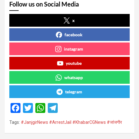
Follow us on Social Media
x
facebook
instagram
youtube
whatsapp
telegram
F
T
W
T
a
wi
h
el
Tags:
#JanjgirNews #ArrestJail #KhabarCGNews #जांजगीर
ce
tt
at
e
b
er
s
gr