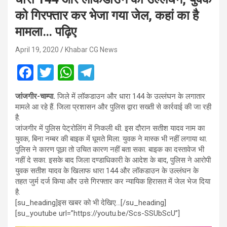
को गिरफ्तार कर भेजा गया जेल, कहां का है
मामला… पढ़िए
April 19, 2020
Khabar CG News
F
T
W
T
a
wi
h
el
जांजगीर-चाम्पा.
जिले में लॉकडाउन और धारा 144 के उल्लंघन के लगातार
ce
tt
at
e
मामले आ रहे हैं. जिला प्रशासन और पुलिस द्वारा सख्ती से कार्रवाई की जा रही
b
er
s
gr
है.
जांजगीर में पुलिस पेट्रोलिंग में निकली थी. इस दौरान सतीश यादव नाम का
o
A
a
युवक, बिना नम्बर की बाइक में घूमते मिला. युवक ने मास्क भी नहीं लगाया था.
o
p
m
पुलिस ने कारण पूछा तो उचित कारण नहीं बता सका. बाइक का दस्तावेज भी
नहीं दे सका. इसके बाद जिला दण्डाधिकारी के आदेश के बाद, पुलिस ने आरोपी
k
p
युवक सतीश यादव के खिलाफ धारा 144 और लॉकडाउन के उल्लंघन के
तहत जुर्म दर्ज किया और उसे गिरफ्तार कर न्यायिक हिरासत में जेल भेज दिया
है.
[su_heading]इस खबर को भी देखिए…[/su_heading]
[su_youtube url=”https://youtu.be/Scs-SSUbScU”]