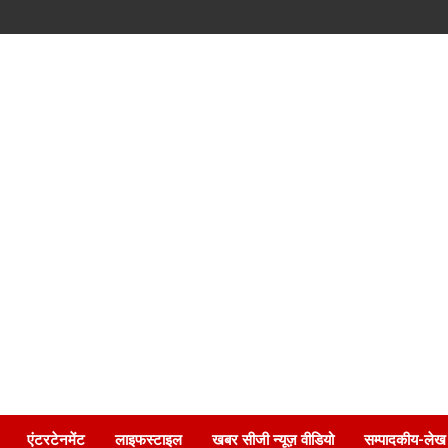
एंटरटेनमेंट
लाइफस्टाइल
खबर सीजी न्यूज़ वीडियो
सम्पादकीय-लेख