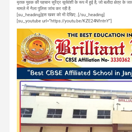
मृतक युवक की पहचान सुरेंद्र सूर्यवंशी के रूप में हुई है, जो बलौदा क्षेत्र के
o
A
a
मामले में नैला पुलिस जांच कर रही है.
o
p
m
[su_heading]इस खबर को भी देखिए…[/su_heading]
[su_youtube url=”https://youtu.be/KZE24NfntnY”]
k
p