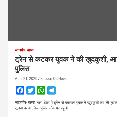
जांजगीर-चाम्पा
ट्रेन से कटकर युवक ने की खुदकुशी, आत्
पुलिस
April 21, 2020
Khabar CG News
F
T
W
T
a
wi
h
el
जांजगीर-चाम्पा.
नैला क्षेत्र में ट्रेन से कटकर युवक ने खुदकुशी कर ली. युव
ce
tt
at
e
सूचना के बाद नैला पुलिस मौके पर पहुंची.
b
er
s
gr