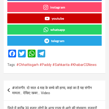
instagram
youtube
whatsapp
telegram
F
T
W
T
a
wi
h
el
Tags:
#Chhattisgarh #Paddy #Sahkarita #KhabarCGNews
ce
tt
at
e
b
er
s
gr
o
A
a
Post
#जांजगीर. दो साल 4 माह के बच्चे की हत्या, कहां का है यह संगीन
o
p
m
navigation
मामला… देखिए खबर… Video
k
p
जिले में करीब 30 हजार लोगों के अन्य राज्य से आने की संभावना, मजदूरों