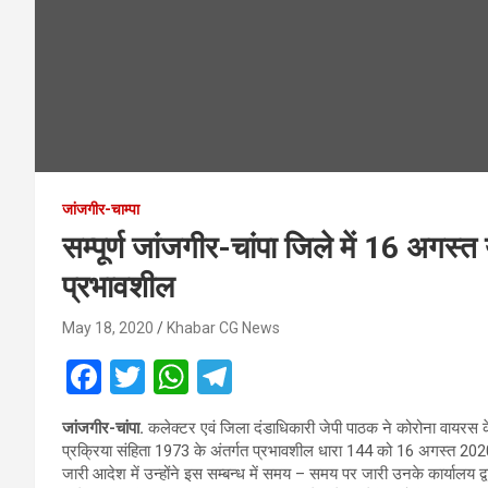
जांजगीर-चाम्पा
सम्पूर्ण जांजगीर-चांपा जिले में 16 अग
प्रभावशील
May 18, 2020
Khabar CG News
F
T
W
T
a
wi
h
el
जांजगीर-चांपा.
कलेक्टर एवं जिला दंडाधिकारी जेपी पाठक ने कोरोना वायरस के स
ce
tt
at
e
प्रक्रिया संहिता 1973 के अंतर्गत प्रभावशील धारा 144 को 16 अगस्त 20
b
er
s
gr
जारी आदेश में उन्होंने इस सम्बन्ध में समय – समय पर जारी उनके कार्यालय द्