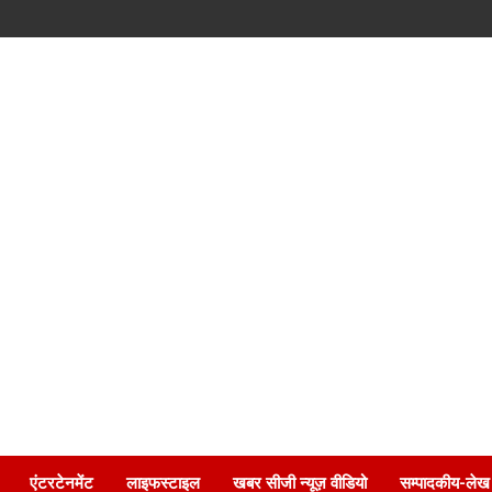
एंटरटेनमेंट
लाइफस्टाइल
खबर सीजी न्यूज़ वीडियो
सम्पादकीय-लेख