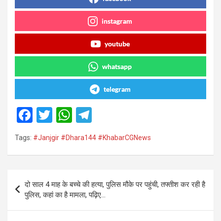
instagram
youtube
whatsapp
telegram
F
T
W
T
a
wi
h
el
Tags:
#Janjgir #Dhara144 #KhabarCGNews
ce
tt
at
e
b
er
s
gr
o
A
a
Post
दो साल 4 माह के बच्चे की हत्या, पुलिस मौके पर पहुंची, तफ्तीश कर रही है
o
p
m
navigation
पुलिस, कहां का है मामला, पढ़िए…
k
p