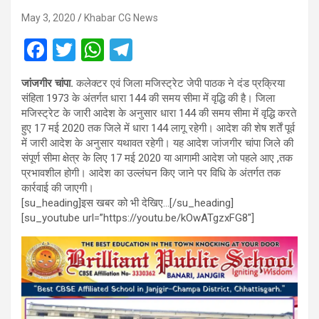
May 3, 2020
Khabar CG News
F
T
W
T
a
wi
h
el
जांजगीर चांपा.
कलेक्टर एवं जिला मजिस्ट्रेट जेपी पाठक ने दंड प्रक्रिया
ce
tt
at
e
संहिता 1973 के अंतर्गत धारा 144 की समय सीमा में वृद्धि की है। जिला
b
er
s
gr
मजिस्ट्रेट के जारी आदेश के अनुसार धारा 144 की समय सीमा में वृद्धि करते
हुए 17 मई 2020 तक जिले में धारा 144 लागू रहेगी। आदेश की शेष शर्तें पूर्व
o
A
a
में जारी आदेश के अनुसार यथावत रहेगी। यह आदेश जांजगीर चांपा जिले की
o
p
m
संपूर्ण सीमा क्षेत्र के लिए 17 मई 2020 या आगामी आदेश जो पहले आए ,
तक
प्रभावशील होगी। आदेश का उल्लंघन किए जाने पर विधि के अंतर्गत तक
k
p
कार्रवाई की जाएगी।
[su_heading]इस खबर को भी देखिए…[/su_heading]
[su_youtube url=”https://youtu.be/kOwATgzxFG8″]