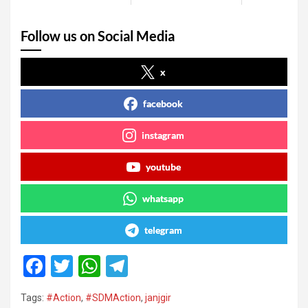
Follow us on Social Media
x
facebook
instagram
youtube
whatsapp
telegram
F
T
W
T
a
wi
h
el
Tags:
#Action
,
#SDMAction
,
janjgir