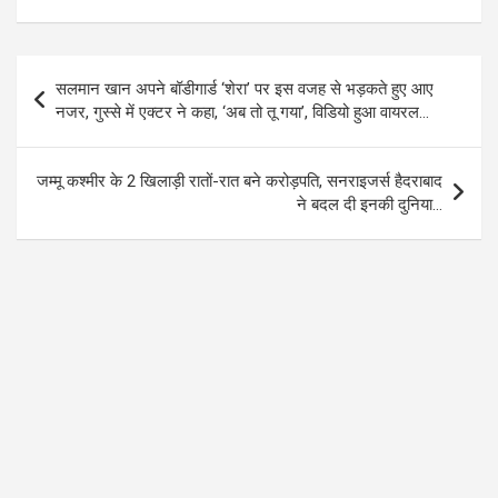
ce
tt
at
e
b
er
s
gr
o
A
a
Post
सलमान खान अपने बॉडीगार्ड ‘शेरा’ पर इस वजह से भड़कते हुए आए
o
p
m
navigation
नजर, गुस्से में एक्टर ने कहा, ‘अब तो तू गया’, विडियो हुआ वायरल…
k
p
जम्मू कश्मीर के 2 खिलाड़ी रातों-रात बने करोड़पति, सनराइजर्स हैदराबाद
ने बदल दी इनकी दुनिया…