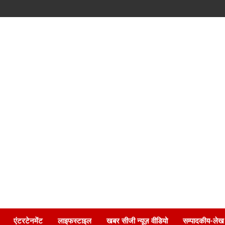
एंटरटेनमेंट
लाइफस्टाइल
खबर सीजी न्यूज़ वीडियो
सम्पादकीय-लेख