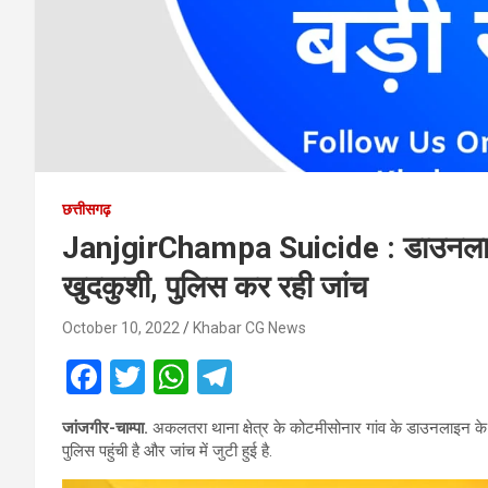
छत्तीसगढ़
JanjgirChampa Suicide : डाउनलाइन
खुदकुशी, पुलिस कर रही जांच
October 10, 2022
Khabar CG News
F
T
W
T
a
wi
h
el
जांजगीर-चाम्पा.
अकलतरा थाना क्षेत्र के कोटमीसोनार गांव के डाउनलाइन के
ce
tt
at
e
पुलिस पहुंची है और जांच में जुटी हुई है.
b
er
s
gr