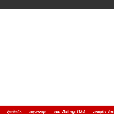
एंटरटेनमेंट
लाइफस्टाइल
खबर सीजी न्यूज़ वीडियो
सम्पादकीय-लेख