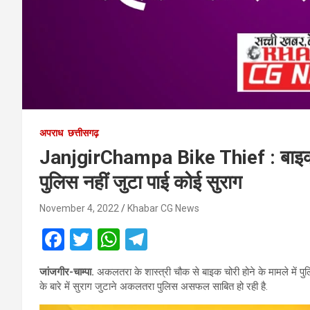
अपराध
छत्तीसगढ़
JanjgirChampa Bike Thief : बाइक चोरी
पुलिस नहीं जुटा पाई कोई सुराग
November 4, 2022
Khabar CG News
F
T
W
T
a
wi
h
el
जांजगीर-चाम्पा.
अकलतरा के शास्त्री चौक से बाइक चोरी होने के मामले में पुलिस
ce
tt
at
e
के बारे में सुराग जुटाने अकलतरा पुलिस असफल साबित हो रही है.
b
er
s
gr