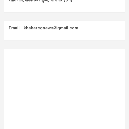
स्मृति मार्ग, लक्ष्मणेश्वर कुंज, जांजगीर (छग)
Email - khabarcgnews@gmail.com