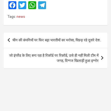
F
T
W
T
a
wi
h
el
Tags:
news
ce
tt
at
e
b
er
s
gr
o
A
a
Post
चीन की कंपनियों पर फिर बढ़ा भारतीयों का भरोसा, पिछड़ रहे दूसरे देश..
o
p
m
navigation
k
p
जो इंग्लैंड के लिए बना रहा है रिकॉर्ड पर रिकॉर्ड, उसे ही नहीं मिली टीम में
जगह, दिग्गज खिलाड़ी हुआ इग्नोर