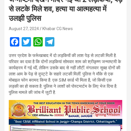
से लटके मिले शव, हत्या या आत्महत्या में
उलझी पुलिस
August 27, 2024
Khabar CG News
F
T
W
T
a
wi
h
el
उत्तर प्रदेश के फर्रूखाबाद में दो लड़कियों की लाश पेड़ से लटकी मिली है.
ce
tt
at
e
परिवार का दावा है कि दोनों लड़कियां सोमवार शाम को श्रीकृष्ण जन्माष्टमी के
b
er
s
gr
कार्यक्रम में गई थीं, लेकिन उसके बाद से नहीं लौटीं. मंगलवार सुबह दोनों की
लाश आम के पेड़ से दुपट्टे के सहारे लटकी मिलीं. पुलिस ने मौके से एक
o
A
a
मोबाइल फोन बरामद किया है. एक SIM कार्ड भी मिला है, जो किसी एक
o
p
m
लड़की का हो सकता है. पुलिस ने लाशों को पोस्टमार्टम के लिए भेज दिया है.
पुलिस मामले की जांच में जुटी है.
k
p