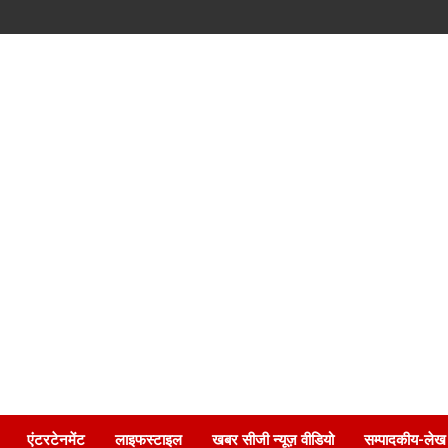
एंटरटेनमेंट
लाइफस्टाइल
खबर सीजी न्यूज़ वीडियो
सम्पादकीय-लेख