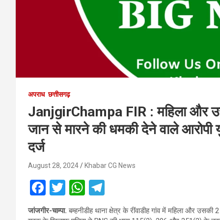
अपराध
छत्तीसगढ़
JanjgirChampa FIR : महिला और उसक
जान से मारने की धमकी देने वाले आरोपी य
दर्ज
August 28, 2024
Khabar CG News
F
T
W
T
a
wi
h
el
जांजगीर-चाम्पा.
बम्हनीडीह थाना क्षेत्र के रींवाडीह गांव में महिला और उसक
ce
tt
at
e