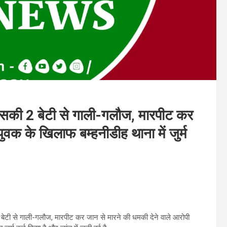
ी 2 बेटी से गाली-गलौज, मारपीट कर
ुवक के खिलाफ बम्हनीडीह थाना में जुर्म
ी 2 बेटी से गाली-गलौज, मारपीट कर जान से मारने की धमकी देने वाले आरोपी