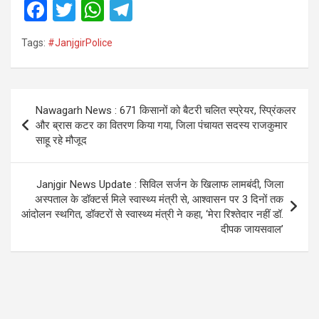
F
T
W
T
a
wi
h
el
Tags:
#JanjgirPolice
ce
tt
at
e
b
er
s
gr
o
A
a
Post
Nawagarh News : 671 किसानों को बैटरी चलित स्प्रेयर, स्प्रिंकलर
o
p
m
navigation
और ब्रास कटर का वितरण किया गया, जिला पंचायत सदस्य राजकुमार
k
p
साहू रहे मौजूद
Janjgir News Update : सिविल सर्जन के खिलाफ लामबंदी, जिला
अस्पताल के डॉक्टर्स मिले स्वास्थ्य मंत्री से, आश्वासन पर 3 दिनों तक
आंदोलन स्थगित, डॉक्टरों से स्वास्थ्य मंत्री ने कहा, ‘मेरा रिश्तेदार नहीं डॉ.
दीपक जायसवाल’