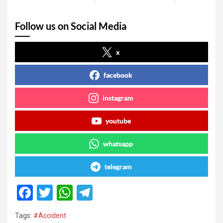
Follow us on Social Media
x
facebook
instagram
youtube
whatsapp
telegram
F
T
W
T
a
wi
h
el
Tags:
#Accident