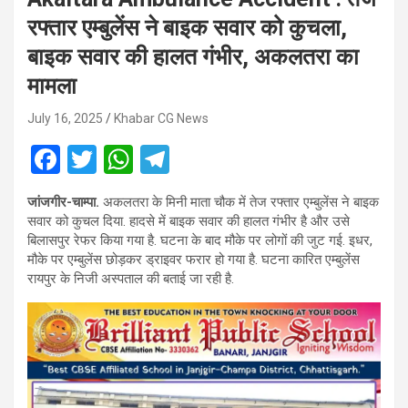
रफ्तार एम्बुलेंस ने बाइक सवार को कुचला,
बाइक सवार की हालत गंभीर, अकलतरा का
मामला
July 16, 2025
Khabar CG News
F
T
W
T
a
wi
h
el
जांजगीर-चाम्पा.
अकलतरा के मिनी माता चौक में तेज रफ्तार एम्बुलेंस ने बाइक
ce
tt
at
e
सवार को कुचल दिया. हादसे में बाइक सवार की हालत गंभीर है और उसे
b
er
s
gr
बिलासपुर रेफर किया गया है. घटना के बाद मौके पर लोगों की जुट गई. इधर,
मौके पर एम्बुलेंस छोड़कर ड्राइवर फरार हो गया है. घटना कारित एम्बुलेंस
o
A
a
रायपुर के निजी अस्पताल की बताई जा रही है.
o
p
m
k
p