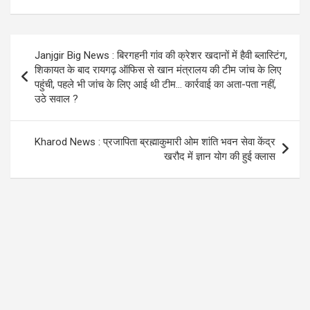
ce
tt
at
e
b
er
s
gr
o
A
a
Post
Janjgir Big News : बिरगहनी गांव की क्रेशर खदानों में हैवी ब्लास्टिंग,
o
p
m
navigation
शिकायत के बाद रायगढ़ ऑफिस से खान मंत्रालय की टीम जांच के लिए
k
p
पहुंची, पहले भी जांच के लिए आई थी टीम… कार्रवाई का अता-पता नहीं,
उठे सवाल ?
Kharod News : प्रजापिता ब्रह्माकुमारी ओम शांति भवन सेवा केंद्र
खरौद में ज्ञान योग की हुई क्लास