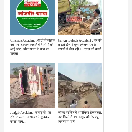
Champa Accident : ऑटो ने बाइक
Janjgir-Baloda Accident : घर को
को मारी टक्कर, हादसे में 3 लोगों को
तोड़ते खेत में घुसा ट्रेलर, घर के
आई चोट, चांपा थाना के पास का
बरामदे में खेल रही 10 साल की बच्ची
मामला...
...
Janjgir Accident : राखड़ से भरा
कोल्ड स्टोरेज में अमोनिया टैंक फटा,
ट्रेलर पलटा, ड्राइवर ने कूदकर
छत गिरने से 15 मजदूर दबे; रेस्‍क्‍यू
बचाई जान...
ऑपरेशन जारी