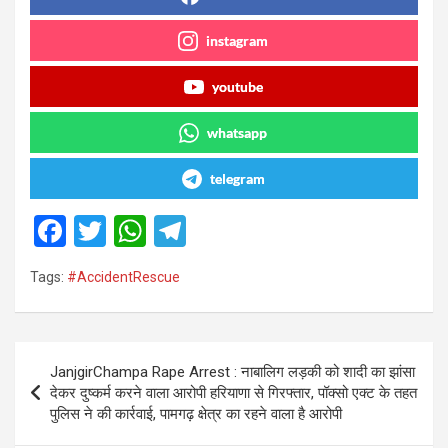
instagram
youtube
whatsapp
telegram
F
T
W
T
a
wi
h
el
Tags:
#AccidentRescue
ce
tt
at
e
b
er
s
gr
o
A
a
Post
JanjgirChampa Rape Arrest : नाबालिग लड़की को शादी का झांसा
o
p
m
navigation
देकर दुष्कर्म करने वाला आरोपी हरियाणा से गिरफ्तार, पॉक्सो एक्ट के तहत
k
p
पुलिस ने की कार्रवाई, पामगढ़ क्षेत्र का रहने वाला है आरोपी