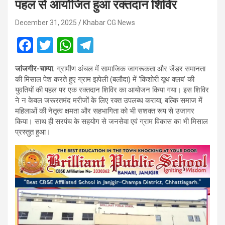
पहल से आयोजित हुआ रक्तदान शिविर
December 31, 2025
Khabar CG News
F
T
W
T
a
wi
h
el
जांजगीर-चाम्पा.
ग्रामीण अंचल में सामाजिक जागरूकता और जेंडर समानता
ce
tt
at
e
की मिसाल पेश करते हुए ग्राम झपेली (बलौदा) में ‘किशोरी यूथ क्लब’ की
b
er
s
gr
युवतियों की पहल पर एक रक्तदान शिविर का आयोजन किया गया। इस शिविर
ने न केवल जरूरतमंद मरीजों के लिए रक्त उपलब्ध कराया, बल्कि समाज में
o
A
a
महिलाओं की नेतृत्व क्षमता और सहभागिता को भी सशक्त रूप से उजागर
o
p
m
किया। साथ ही सरपंच के सहयोग से जनसेवा एवं ग्राम विकास का भी मिसाल
प्रस्तुत हुआ।
k
p