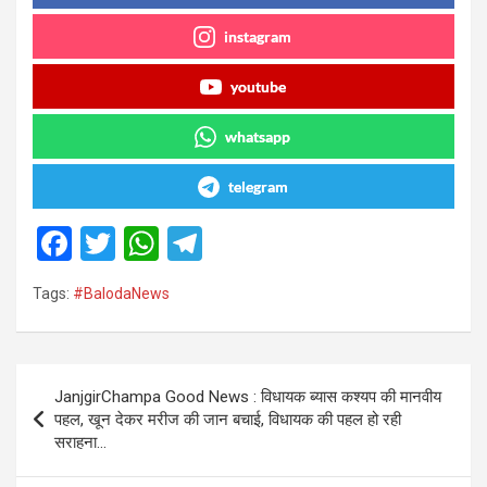
instagram
youtube
whatsapp
telegram
F
T
W
T
a
wi
h
el
Tags:
#BalodaNews
ce
tt
at
e
b
er
s
gr
o
A
a
Post
JanjgirChampa Good News : विधायक ब्यास कश्यप की मानवीय
o
p
m
navigation
पहल, खून देकर मरीज की जान बचाई, विधायक की पहल हो रही
k
p
सराहना…