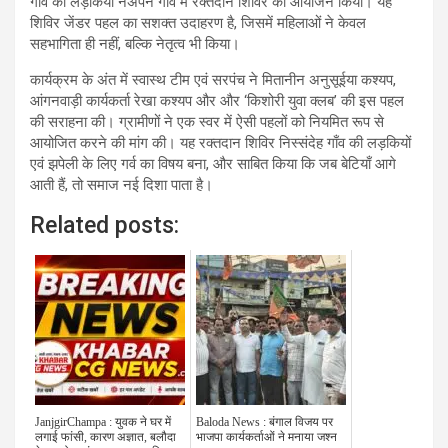
गाँव की लड़कियों नेअपने गाँव में रक्तदान शिविर का आयोजन किया। यह
शिविर जेंडर पहल का सशक्त उदाहरण है, जिसमें महिलाओं ने केवल
सहभागिता ही नहीं, बल्कि नेतृत्व भी किया।
कार्यक्रम के अंत में स्वास्थ टीम एवं सरपंच ने मितानीन अनुसूईया कश्यप,
आंगनवाड़ी कार्यकर्ता रेखा कश्यप और और ‘किशोरी युवा क्लब’ की इस पहल
की सराहना की। ग्रामीणों ने एक स्वर में ऐसी पहलों को नियमित रूप से
आयोजित करने की मांग की। यह रक्तदान शिविर निस्संदेह गाँव की लड़कियों
एवं झपेली के लिए गर्व का विषय बना, और साबित किया कि जब बेटियाँ आगे
आती हैं, तो समाज नई दिशा पाता है।
Related posts:
JanjgirChampa : युवक ने घर में
Baloda News : बंगाल विजय पर
लगाई फांसी, कारण अज्ञात, बलौदा
भाजपा कार्यकर्ताओं ने मनाया जश्न