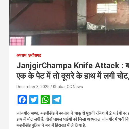
अपराध
छत्तीसगढ़
JanjgirChampa Knife Attack : बदमा
एक के पेट में तो दूसरे के हाथ में लगी च
December 3, 2025
Khabar CG News
F
T
W
T
a
wi
h
el
जांजगीर-चाम्पा.
बम्हनीडीह में बदमाश ने चाकू से पुरानी रंजिश में 2 भाईयों प
ce
tt
at
e
हाथ में चोट लगी है. दोनों घायल भाईयों को जिला अस्पताल जांजगीर में भर्ती 
b
er
s
gr
बम्हनीडीह पुलिस ने बाद में हिरासत में ले लिया है.