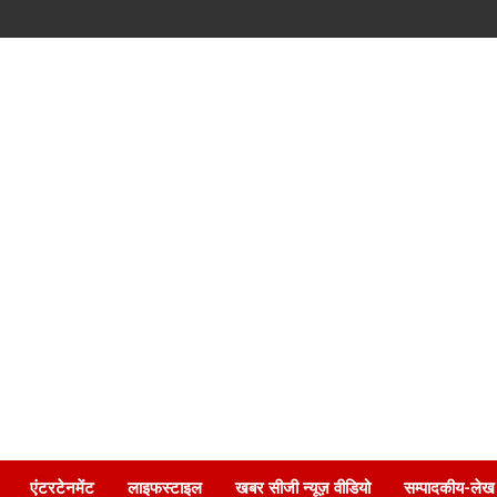
एंटरटेनमेंट
लाइफस्टाइल
खबर सीजी न्यूज़ वीडियो
सम्पादकीय-लेख