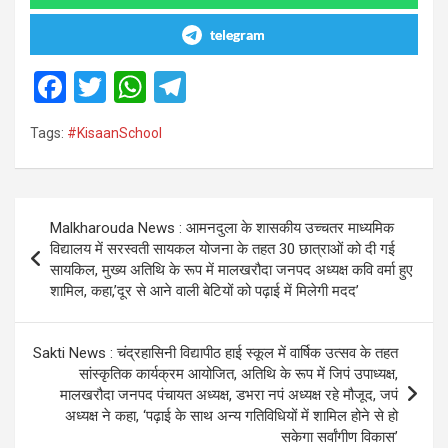
telegram
F
T
W
T
a
wi
h
el
Tags:
#KisaanSchool
ce
tt
at
e
b
er
s
gr
o
A
a
Post
Malkharouda News : आमनदुला के शासकीय उच्चतर माध्यमिक
o
p
m
navigation
विद्यालय में सरस्वती सायकल योजना के तहत 30 छात्राओं को दी गई
k
p
सायकिल, मुख्य अतिथि के रूप में मालखरौदा जनपद अध्यक्ष कवि वर्मा हुए
शामिल, कहा,’दूर से आने वाली बेटियों को पढ़ाई में मिलेगी मदद’
Sakti News : चंद्रहासिनी विद्यापीठ हाई स्कूल में वार्षिक उत्सव के तहत
सांस्कृतिक कार्यक्रम आयोजित, अतिथि के रूप में जिपं उपाध्यक्ष,
मालखरौदा जनपद पंचायत अध्यक्ष, डभरा नपं अध्यक्ष रहे मौजूद, जपं
अध्यक्ष ने कहा, ‘पढ़ाई के साथ अन्य गतिविधियों में शामिल होने से हो
सकेगा सर्वांगीण विकास’