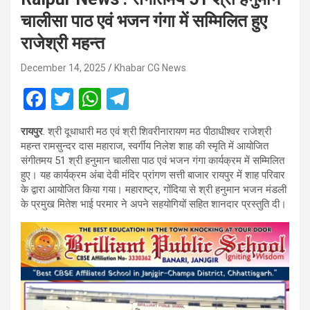
चालीसा पाठ एवं भजन गंगा में सम्मिलित हुए
राजेश्री महन्त
December 14, 2025
Khabar CG News
F
T
W
T
a
wi
h
el
रायपुर
. श्री दूधाधारी मठ एवं श्री शिवरीनारायण मठ पीठाधीश्वर राजेश्री
ce
tt
at
e
महन्त रामसुन्दर दास महाराज, स्वर्गीय निलेश शाह की स्मृति में आयोजित
b
er
s
gr
संगीतमय 51 श्री हनुमान चालीसा पाठ एवं भजन गंगा कार्यक्रम में सम्मिलित
हुए। यह कार्यक्रम अंबा देवी मंदिर प्रांगण सत्ती बाजार रायपुर में शाह परिवार
o
A
a
के द्वारा आयोजित किया गया। महाराष्ट्र, गोंदिया से श्री हनुमान भजन मंडली
o
p
m
के प्रमुख मितेश भाई परमार ने अपने सहयोगियों सहित शानदार प्रस्तुति दी।
k
p