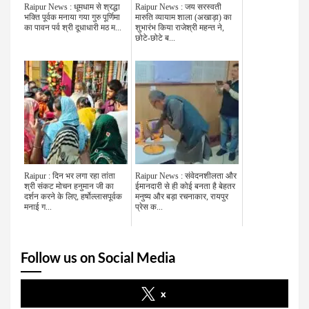
Raipur News : धूमधाम से श्रद्धा
Raipur News : जय सरस्वती
भक्ति पूर्वक मनाया गया गुरु पूर्णिमा
मारुति व्यायाम शाला (अखाड़ा) का
का पावन पर्व श्री दूधाधारी मठ म...
शुभारंभ किया राजेश्री महन्त ने,
छोटे-छोटे ब...
Raipur : दिन भर लगा रहा तांता
Raipur News : संवेदनशीलता और
श्री संकट मोचन हनुमान जी का
ईमानदारी से ही कोई बनता है बेहतर
दर्शन करने के लिए, हर्षोल्लासपूर्वक
मनुष्य और बड़ा रचनाकार, रायपुर
मनाई ग...
प्रेस क...
Follow us on Social Media
x