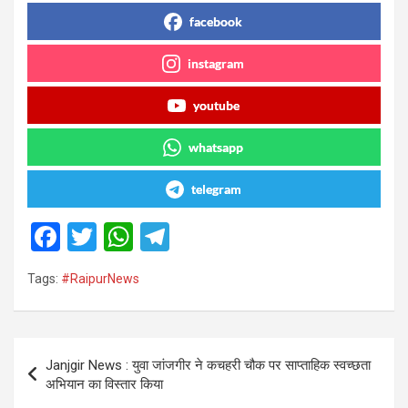
facebook
instagram
youtube
whatsapp
telegram
F
T
W
T
a
wi
h
el
Tags:
#RaipurNews
ce
tt
at
e
b
er
s
gr
o
A
a
Post
Janjgir News : युवा जांजगीर ने कचहरी चौक पर साप्ताहिक स्वच्छता
o
p
m
navigation
अभियान का विस्तार किया