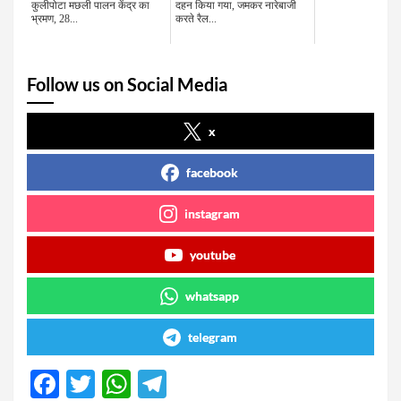
कुलीपोटा मछली पालन केंद्र का
दहन किया गया, जमकर नारेबाजी
भ्रमण, 28...
करते रैल...
Follow us on Social Media
x
facebook
instagram
youtube
whatsapp
telegram
F
T
W
T