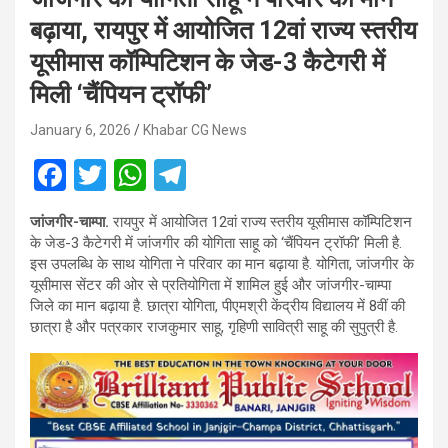
बढ़ाया, रायपुर में आयोजित 12वां राज्य स्तरीय
यूसीमास कॉम्पिटिशन के जेड-3 कैटेगरी में
मिली ‘चैंपियन ट्रॉफी’
January 6, 2026
Khabar CG News
F
T
W
T
a
wi
h
el
जांजगीर-चाम्पा.
रायपुर में आयोजित 12वां राज्य स्तरीय यूसीमास कॉम्पिटिशन
ce
tt
at
e
के जेड-3 कैटेगरी में जांजगीर की योगिता साहू को ‘चैंपियन ट्रॉफी’ मिली है.
b
er
s
gr
इस उपलब्धि के साथ योगिता ने परिवार का मान बढ़ाया है. योगिता, जांजगीर के
यूसीमास सेंटर की ओर से प्रतियोगिता में शामिल हुई और जांजगीर-चाम्पा
o
A
a
जिले का मान बढ़ाया है. छात्रा योगिता, पीएमश्री केंद्रीय विद्यालय में 8वीं की
o
p
m
छात्रा है और पत्रकार राजकुमार साहू, गृहिणी सावित्री साहू की सुपुत्री है.
k
p