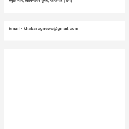
स्मृति मार्ग, लक्ष्मणेश्वर कुंज, जांजगीर (छग)
Email - khabarcgnews@gmail.com