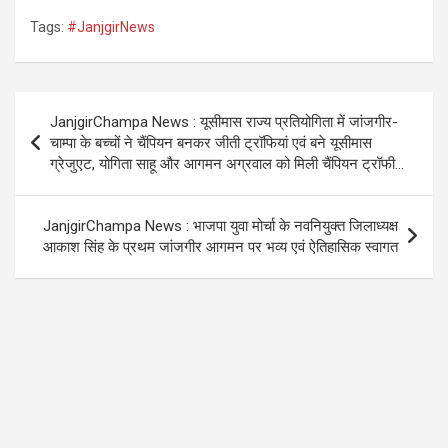
a
wi
h
el
Tags:
#JanjgirNews
ce
tt
at
e
b
er
s
gr
o
A
a
Post
JanjgirChampa News : यूसीमास राज्य प्रतियोगिता में जांजगीर-
o
p
m
navigation
चाम्पा के बच्चों ने चैंपियन बनकर जीती ट्रॉफियां एवं बने यूसीमास
k
p
ग्रेजुएट, योगिता साहू और आगमन अग्रवाल को मिली चैंपियन ट्रॉफी…
JanjgirChampa News : भाजपा युवा मोर्चा के नवनियुक्त जिलाध्यक्ष
आकाश सिंह के प्रथम जांजगीर आगमन पर भव्य एवं ऐतिहासिक स्वागत