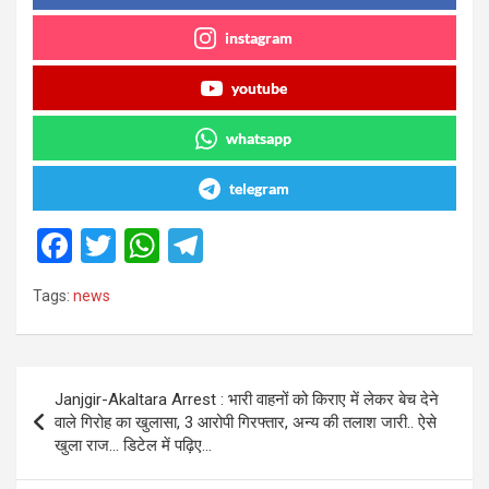
instagram
youtube
whatsapp
telegram
F
T
W
T
a
wi
h
el
Tags:
news
ce
tt
at
e
b
er
s
gr
o
A
a
Post
Janjgir-Akaltara Arrest : भारी वाहनों को किराए में लेकर बेच देने
o
p
m
navigation
वाले गिरोह का खुलासा, 3 आरोपी गिरफ्तार, अन्य की तलाश जारी.. ऐसे
k
p
खुला राज… डिटेल में पढ़िए…