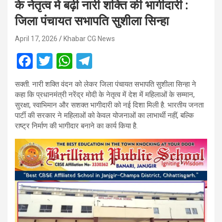
के नेतृत्व में बढ़ी नारी शक्ति की भागीदारी :
जिला पंचायत सभापति सुशीला सिन्हा
April 17, 2026
Khabar CG News
F
T
W
T
a
wi
h
el
सक्ती. नारी शक्ति वंदन को लेकर जिला पंचायत सभापति सुशीला सिन्हा ने
ce
tt
at
e
कहा कि प्रधानमंत्री नरेंद्र मोदी के नेतृत्व में देश में महिलाओं के सम्मान,
b
er
s
gr
सुरक्षा, स्वाभिमान और सशक्त भागीदारी को नई दिशा मिली है. भारतीय जनता
पार्टी की सरकार ने महिलाओं को केवल योजनाओं का लाभार्थी नहीं, बल्कि
o
A
a
राष्ट्र निर्माण की भागीदार बनाने का कार्य किया है.
o
p
m
k
p