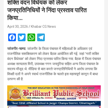
शक्ति वंदन विधेयक को लेकर
जनप्रतिनिधियों ने निंदा प्रस्ताव पारित
किया…
April 30, 2026
Khabar CG News
F
T
W
T
a
wi
h
el
जांजगीर-चाम्पा.
जांजगीर के जिला पंचायत में महिलाओं के अधिकार एवं
ce
tt
at
e
राजनीतिक सशक्तिकरण को लेकर बैठक आयोजित की गई. जहां ‘नारी शक्ति
b
er
s
gr
वंदन विधेयक’ को लेकर निंदा प्रस्ताव पारित किया गया. बैठक में जिला पंचायत
अध्यक्ष सत्यलता मिरी, उपाध्यक्ष गगन जयपुरिया सहित अन्य जिला पंचायत के
o
A
a
सदस्य मौजूद थे. मीडिया से बात करते जनप्रतिनिधियों ने आरोप लगाया कि
o
p
m
विपक्षी दलों ने अपने स्वार्थ राजनीतिक के चलते इस महत्वपूर्ण कानून में बाधा
उत्पन्न की है.
k
p