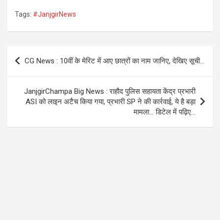
a
wi
h
el
Tags:
#JanjgirNews
ce
tt
at
e
b
er
s
gr
o
A
a
Post
CG News : 10वीं के मेरिट में आए छात्रों का नाम जानिए, देखिए सूची…
o
p
m
navigation
k
p
JanjgirChampa Big News : राहौद पुलिस सहायता केंद्र प्रभारी
ASI को लाइन अटैच किया गया, प्रभारी SP ने की कार्रवाई, ये है बड़ा
मामला… डिटेल में पढ़िए…