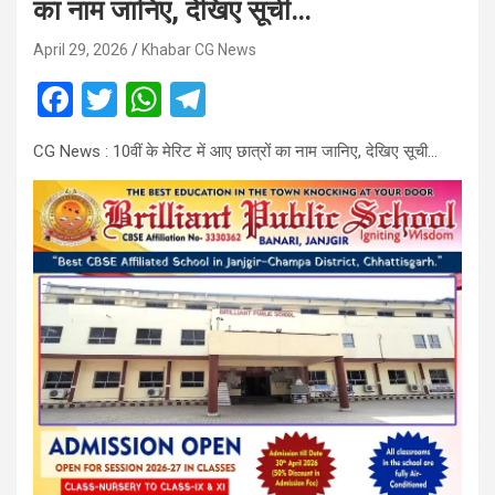
का नाम जानिए, देखिए सूची…
April 29, 2026
Khabar CG News
F
T
W
T
a
wi
h
el
CG News : 10वीं के मेरिट में आए छात्रों का नाम जानिए, देखिए सूची…
ce
tt
at
e
b
er
s
gr
o
A
a
o
p
m
k
p