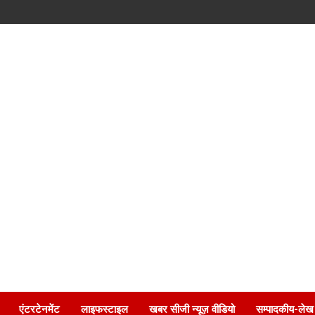
एंटरटेनमेंट
लाइफस्टाइल
खबर सीजी न्यूज़ वीडियो
सम्पादकीय-लेख