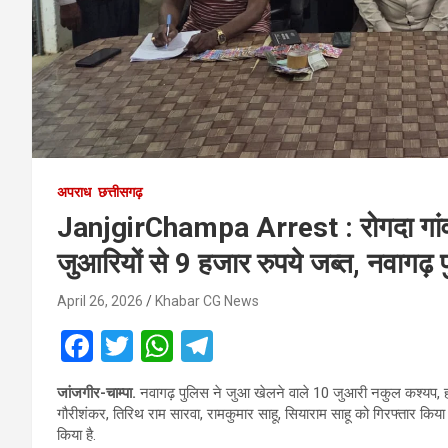
अपराध
छत्तीसगढ़
JanjgirChampa Arrest : रोगदा गांव 
जुआरियों से 9 हजार रुपये जब्त, नवागढ़ 
April 26, 2026
Khabar CG News
F
T
W
T
a
wi
h
el
जांजगीर-चाम्पा.
नवागढ़ पुलिस ने जुआ खेलने वाले 10 जुआरी नकुल कश्यप, हर
ce
tt
at
e
गौरीशंकर, तिरिथ राम सारवा, रामकुमार साहू, सियाराम साहू को गिरफ्तार किया ह
b
er
s
gr
किया है.