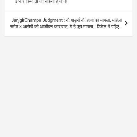
o
p
m
इग्नोर किया तो जा सकती है जान!
k
p
JanjgirChampa Judgment : दो गार्ड्स की हत्या का मामला, महिला
समेत 3 आरोपी को आजीवन कारावास, ये है पूरा मामला… डिटेल में पढ़िए…