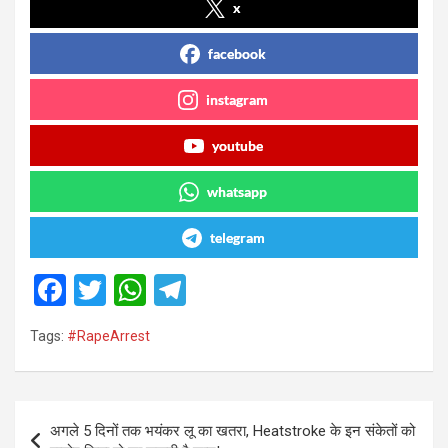
x
facebook
instagram
youtube
whatsapp
telegram
F
T
W
T
a
wi
h
el
Tags:
#RapeArrest
ce
tt
at
e
b
er
s
gr
o
A
a
Post
अगले 5 दिनों तक भयंकर लू का खतरा, Heatstroke के इन संकेतों को
navigation