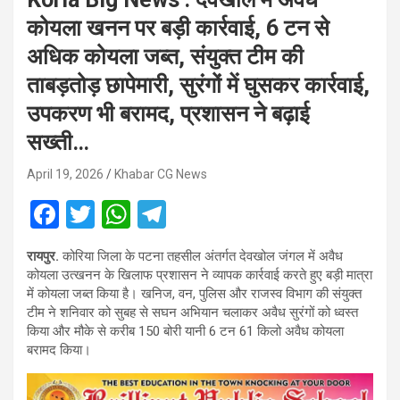
कोयला खनन पर बड़ी कार्रवाई, 6 टन से
अधिक कोयला जब्त, संयुक्त टीम की
ताबड़तोड़ छापेमारी, सुरंगों में घुसकर कार्रवाई,
उपकरण भी बरामद, प्रशासन ने बढ़ाई
सख्ती…
April 19, 2026
Khabar CG News
F
T
W
T
a
wi
h
el
रायपुर.
कोरिया जिला के पटना तहसील अंतर्गत देवखोल जंगल में अवैध
ce
tt
at
e
कोयला उत्खनन के खिलाफ प्रशासन ने व्यापक कार्रवाई करते हुए बड़ी मात्रा
b
er
s
gr
में कोयला जब्त किया है। खनिज, वन, पुलिस और राजस्व विभाग की संयुक्त
टीम ने शनिवार को सुबह से सघन अभियान चलाकर अवैध सुरंगों को ध्वस्त
o
A
a
किया और मौके से करीब 150 बोरी यानी 6 टन 61 किलो अवैध कोयला
o
p
m
बरामद किया।
k
p