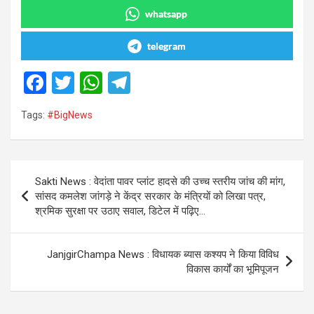
whatsapp
telegram
F
T
W
T
a
wi
h
el
Tags:
#BigNews
ce
tt
at
e
b
er
s
gr
o
A
a
Post
Sakti News : वेदांता पावर प्लांट हादसे की उच्च स्तरीय जांच की मांग,
o
p
m
navigation
सांसद कमलेश जांगड़े ने केंद्र सरकार के मंत्रियों को लिखा पत्र,
k
p
श्रमिक सुरक्षा पर उठाए सवाल, डिटेल में पढ़िए…
JanjgirChampa News : विधायक ब्यास कश्यप ने किया विविध
विकास कार्यों का भूमिपूजन