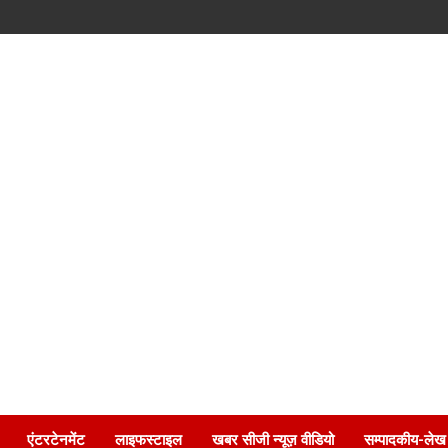
एंटरटेनमेंट
लाइफस्टाइल
खबर सीजी न्यूज़ वीडियो
सम्पादकीय-लेख