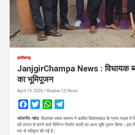
छत्तीसगढ़
JanjgirChampa News : विधायक ब्यास 
का भूमिपूजन
April 19, 2026
Khabar CG News
F
T
W
T
a
wi
h
el
जांजगीर-चांपा.
विधायक ब्यास कश्यप ने बलौदा विकासखंड के ग्राम मड़वा में वि
ce
tt
at
e
की लागत से बनने वाले विभिन्न निर्माण कार्यो का आज भूमि पूजन किया। इस निर
b
er
s
gr
मद से स्वीकृत की गई है।