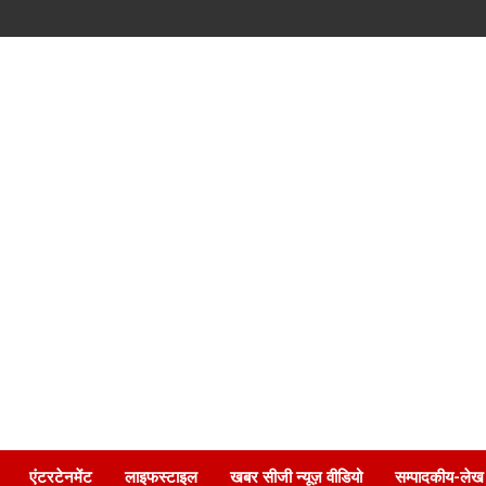
एंटरटेनमेंट
लाइफस्टाइल
खबर सीजी न्यूज़ वीडियो
सम्पादकीय-लेख