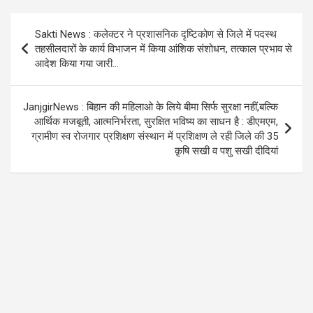
b
er
s
gr
o
A
a
Post
Sakti News : कलेक्टर ने प्रशासनिक दृष्टिकोण से जिले में पदस्थ
o
p
m
navigation
तहसीलदारों के कार्य विभाजन में किया आंशिक संशोधन, तत्काल प्रभाव से
k
p
आदेश किया गया जारी…
JanjgirNews : बिहान की महिलाओ के लिये बीमा सिर्फ सुरक्षा नहीं,बल्कि
आर्थिक मजबूती, आत्मनिर्भरता, सुरक्षित भविष्य का साधन है : डीएमएम,
ग्रामीण स्व रोजगार प्रशिक्षण संस्थान में प्रशिक्षण ले रही जिले की 35
क़ृषि सखी व पशु सखी दीदियां