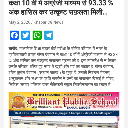
कक्षा 10 वीं में अंग्रेजी माध्यम से 93.33 %
अंक हासिल कर उत्कृष्ट सफ़लता मिली…
May 2, 2026
Khabar CG News
F
T
W
T
a
wi
h
el
खरौद.
माध्यमिक शिक्षा मंडल बोर्ड परीक्षा के घोषित परिणाम में नगर के
ce
tt
at
e
प्रतिभाशाली छात्र गौरव देवांगन ने कक्षा 10 वीं में अंग्रेजी माध्यम से 93.33
b
er
s
gr
% अंक हासिल कर उत्कृष्ट सफ़लता प्राप्त की है. इस उपलब्धि से न केवल
उनके परिवार, बल्कि पूरे नगर मे खुशी और गर्व का माहौल है. गौरव देवांगन,
o
A
a
रमेश कुमार देवांगन (प्रधान पाठक ) के पुत्र हैं. उनकी निरन्तर मेहनत,
o
p
m
अनुशासन और लक्ष्य के प्रति समर्पण ने उन्हें यह सफ़लता दिलाई है. गौरव,
लिटिल फ्लावर पब्लिक हायर सेकेण्डरी स्कूल शिवरीनारायण का छात्र है.
k
p