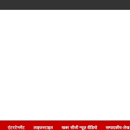
एंटरटेनमेंट
लाइफस्टाइल
खबर सीजी न्यूज़ वीडियो
सम्पादकीय-लेख