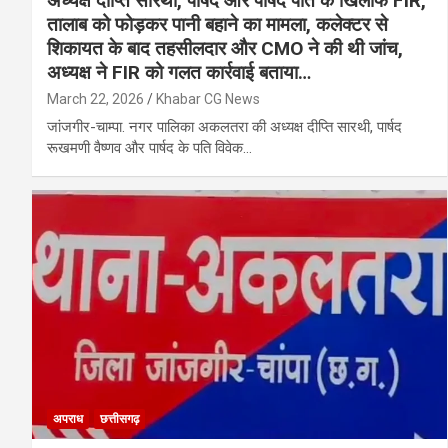
अध्यक्ष दीप्ति सारथी, पार्षद और पार्षद पति के खिलाफ FIR,
तालाब को फोड़कर पानी बहाने का मामला, कलेक्टर से
शिकायत के बाद तहसीलदार और CMO ने की थी जांच,
अध्यक्ष ने FIR को गलत कार्रवाई बताया…
March 22, 2026
Khabar CG News
जांजगीर-चाम्पा. नगर पालिका अकलतरा की अध्यक्ष दीप्ति सारथी, पार्षद
रूखमणी वैष्णव और पार्षद के पति विवेक…
अपराध
छत्तीसगढ़