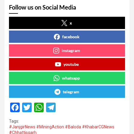
Follow us on Social Media
x
facebook
instagram
youtube
whatsapp
telegram
F
T
W
T
a
wi
h
el
Tags:
ce
tt
at
e
#JanjgirNews #MiningAction #Baloda #KhabarCGNews
#Chhattisgarh