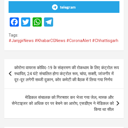
telegram
F
T
W
T
a
wi
h
el
Tags:
ce
tt
at
e
#JanjgirNews #KhabarCGNews #CoronaAlert #Chhattisgarh
b
er
s
gr
o
A
a
Post
o
p
m
कोरोना वायरस कोविद-19 के संक्रमण की रोकथाम के लिए कंट्रोल रूप
navigation
स्थापित, 24 घंटे संचालित होगा कंट्रोल रूम, चांपा, सक्ती, जांजगीर में
k
p
दूर-दूर लगेगी सब्जी दुकान, कोर कमेटी की बैठक में लिया गया निर्णय
मेडिकल संचालक को गिरफ्तार कर भेजा गया जेल, मास्क और
सेनेटाइजर को अधिक दर पर बेचने का आरोप, एसडीएम ने मेडिकल को
किया था सील