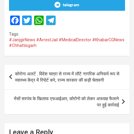
telegram
F
T
W
T
a
wi
h
el
Tags:
ce
tt
at
e
#JanjgirNews #ArrestJail #MedicalDirector #KhabarCGNews
#Chhattisgarh
b
er
s
gr
o
A
a
o
p
m
Post
कोरोना अलर्ट : विदेश यात्रा से राज्य में लौटे नागरिक अनिवार्य रूप से
k
p
navigation
स्वास्थ्य केंद्र में रिपोर्ट करे, राज्य सरकार की कड़ी चेतावनी
भैसों सरपंच के खिलाफ एफआईआर, कोरोनो को लेकर अफवाह फैलाने
पर हुई कार्रवाई
Leave a Reply