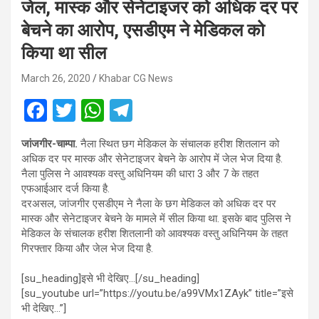
जेल, मास्क और सेनेटाइजर को अधिक दर पर
बेचने का आरोप, एसडीएम ने मेडिकल को
किया था सील
March 26, 2020
Khabar CG News
F
T
W
T
a
wi
h
el
जांजगीर-चाम्पा.
नैला स्थित छग मेडिकल के संचालक हरीश शितलान को
ce
tt
at
e
अधिक दर पर मास्क और सेनेटाइजर बेचने के आरोप में जेल भेज दिया है.
b
er
s
gr
नैला पुलिस ने आवश्यक वस्तु अधिनियम की धारा 3 और 7 के तहत
एफआईआर दर्ज किया है.
o
A
a
दरअसल, जांजगीर एसडीएम ने नैला के छग मेडिकल को अधिक दर पर
o
p
m
मास्क और सेनेटाइजर बेचने के मामले में सील किया था. इसके बाद पुलिस ने
मेडिकल के संचालक हरीश शितलानी को आवश्यक वस्तु अधिनियम के तहत
k
p
गिरफ्तार किया और जेल भेज दिया है.
[su_heading]इसे भी देखिए…[/su_heading]
[su_youtube url=”https://youtu.be/a99VMx1ZAyk” title=”इसे
भी देखिए…”]