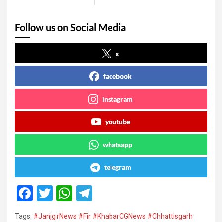
Follow us on Social Media
x
facebook
instagram
youtube
whatsapp
telegram
F
T
W
T
a
wi
h
el
Tags:
#JanjgirNews #Fir #KhabarCGNews #Chhattisgarh