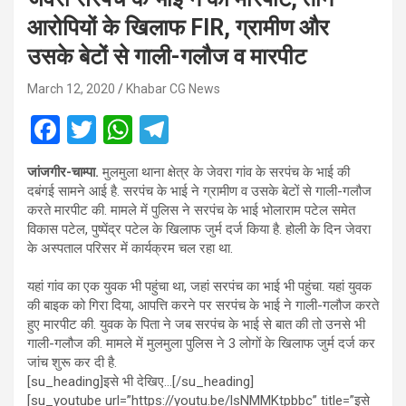
आरोपियों के खिलाफ FIR, ग्रामीण और
उसके बेटों से गाली-गलौज व मारपीट
March 12, 2020
Khabar CG News
F
T
W
T
a
wi
h
el
जांजगीर-चाम्पा.
मुलमुला थाना क्षेत्र के जेवरा गांव के सरपंच के भाई की
ce
tt
at
e
दबंगई सामने आई है. सरपंच के भाई ने ग्रामीण व उसके बेटों से गाली-गलौज
b
er
s
gr
करते मारपीट की. मामले में पुलिस ने सरपंच के भाई भोलाराम पटेल समेत
विकास पटेल, पुष्पेंद्र पटेल के खिलाफ जुर्म दर्ज किया है. होली के दिन जेवरा
o
A
a
के अस्पताल परिसर में कार्यक्रम चल रहा था.
o
p
m
यहां गांव का एक युवक भी पहुंचा था, जहां सरपंच का भाई भी पहुंचा. यहां युवक
k
p
की बाइक को गिरा दिया, आपत्ति करने पर सरपंच के भाई ने गाली-गलौज करते
हुए मारपीट की. युवक के पिता ने जब सरपंच के भाई से बात की तो उनसे भी
गाली-गलौज की. मामले में मुलमुला पुलिस ने 3 लोगों के खिलाफ जुर्म दर्ज कर
जांच शुरू कर दी है.
[su_heading]इसे भी देखिए…[/su_heading]
[su_youtube url=”https://youtu.be/lsNMMKtpbbc” title=”इसे