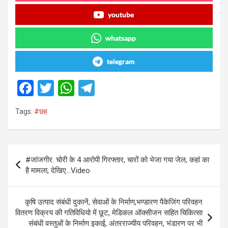
youtube
whatsapp
telegram
F
T
W
T
a
wi
h
el
Tags:
#छह
ce
tt
at
e
b
er
s
gr
o
A
a
Post
#जांजगीर. चोरी के 4 आरोपी गिरफ्तार, चारों को भेजा गया जेल, कहां का
o
p
m
navigation
है मामला, देखिए…Video
k
p
कृषि उत्पाद संबंधी दुकानें, सेवाओं के निर्माण,भण्डारण पैकेजिंग परिवहन
वितरण विक्रय की गतिविधियो में छूट, मेडिकल ऑक्सीजन सहित चिकित्सा
संबंधी वस्तुओं के निर्माण इकाई, अंतरराज्यीय परिवहन, भंडारण पर भी