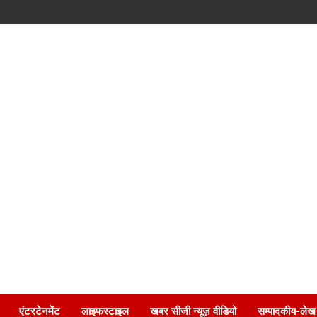
एंटरटेनमेंट
लाइफस्टाइल
खबर सीजी न्यूज़ वीडियो
सम्पादकीय-लेख