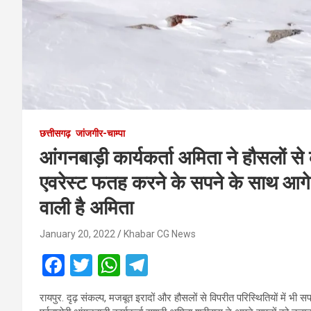
छत्तीसगढ़
जांजगीर-चाम्पा
आंगनबाड़ी कार्यकर्ता अमिता ने हौसलों से 
एवरेस्ट फतह करने के सपने के साथ आगे ब
वाली है अमिता
January 20, 2022
Khabar CG News
F
T
W
T
a
wi
h
el
रायपुर. दृढ़ संकल्प, मजबूत इरादों और हौसलों से विपरीत परिस्थितियों में भी स
ce
tt
at
e