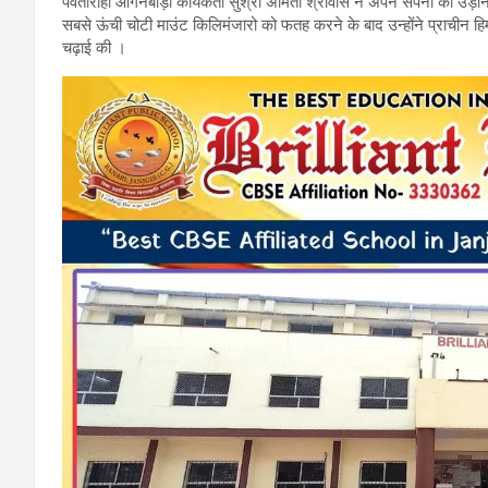
पर्वतारोही आंगनबाड़ी कार्यकर्ता सुश्री अमिता श्रीवास ने अपने सपनों को उड़
b
er
s
gr
सबसे ऊंची चोटी माउंट किलिमंजारो को फतह करने के बाद उन्होंने प्राचीन हिम
चढ़ाई की ।
o
A
a
o
p
m
k
p