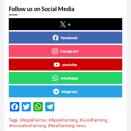
Follow us on Social Media
x
facebook
instagram
youtube
whatsapp
telegram
F
T
W
T
a
wi
h
el
Tags:
#AppleFarmer
,
#AppleFarming
,
#GoodFarming
,
ce
tt
at
e
#InnovativeFarming
,
#NewFarming
,
news