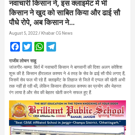
नवाचारी किसान ने, इस क्लाइमेट में भी
किसान ने खुद को साबित किया और ढाई सौ
पौधे रोपे, अब किसान ने…
August 5, 2022
Khabar CG News
F
T
W
T
a
wi
h
el
राजीव लोचन साहू
ce
tt
at
e
जांजगीर-चाम्पा. बिर्रा में नवाचारी किसान ने बागवानी की दिशा अलग कोशिश
b
er
s
gr
शुरू की है. किसान हीरालाल कश्यप ने 4 तरह के सेव के ढाई सौ पौधे लगाए हैं,
जिसमें सेव फल भी रहे हैं. क्लाइमेंट के लिहाज से जिले में एप्पल की खेती अभी
o
A
a
तक नहीं हो रही थी, लेकिन किसान हीरालाल कश्यप का प्रयोग और मेहनत
o
p
m
रंग लाया है और सेव की बेहतर खेती करने सफल हुए हैं.
k
p