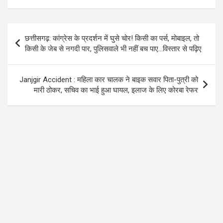
b
er
s
gr
o
A
a
Post
o
p
m
छत्तीसगढ़: कांग्रेस के प्रदर्शन में घुसे चोर! किसी का पर्स, मोबाइल, तो
navigation
किसी के जेब से नगदी पार, पुलिसवाले भी नहीं बच पाए…विस्तार से पढ़िए
k
p
Janjgir Accident : महिला कार चालक ने बाइक सवार पिता-पुत्री को
मारी ठोकर, सचिव का भाई हुआ घायल, इलाज के लिए कोरबा रेफर